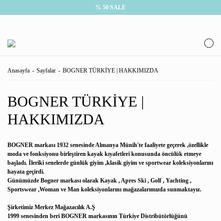
% 50 SALE
Anasayfa
Sayfalar
BOGNER TÜRKİYE | HAKKIMIZDA
BOGNER TÜRKİYE |
HAKKIMIZDA
BOGNER markası 1932 senesinde Almanya Münih'te faaliyete geçerek ,özellikle
moda ve fonksiyonu birleştiren kayak kıyafetleri konusunda öncülük etmeye
başladı. İleriki senelerde günlük giyim ,klasik giyim ve sportwear koleksiyonlarını
hayata geçirdi.
Günümüzde Bogner markası olarak Kayak , Apres Ski , Golf , Yachting ,
Sportswear ,Woman ve Man koleksiyonlarını mağazalarımızda sunmaktayız.
Şirketimiz Merkez Mağazacılık A.Ş
1999 senesinden beri BOGNER markasının Türkiye Distribütörlüğünü