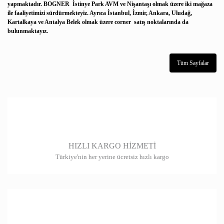
yapmaktadır. BOGNER İstinye Park AVM ve Nişantaşı olmak üzere iki mağaza
ile faaliyetimizi sürdürmekteyiz. Ayrıca İstanbul, İzmir, Ankara, Uludağ,
Kartalkaya ve Antalya Belek olmak üzere corner satış noktalarında da
bulunmaktayız.
Tüm Sayfalar
HIZLI KARGO HİZMETİ
Türkiye'nin her yerine ücretsiz hızlı kargo