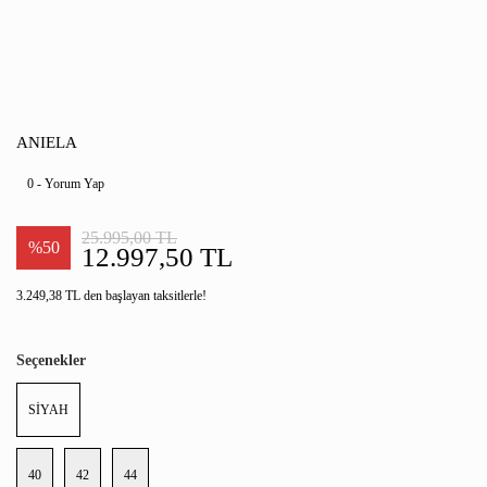
ANIELA
0 - Yorum Yap
25.995,00 TL
%50
12.997,50 TL
3.249,38 TL den başlayan taksitlerle!
Seçenekler
SİYAH
40
42
44