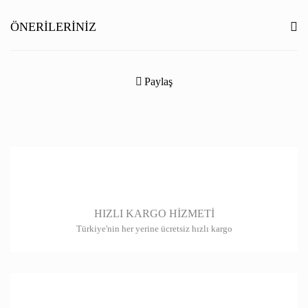
Yorum Yaz
ÖNERILERINIZ
Bu ürünün fiyat bilgisi, resim, ürün açıklamalarında ve diğer konularda
yetersiz gördüğünüz noktaları öneri formunu kullanarak tarafımıza
Paylaş
iletebilirsiniz.
Görüş ve önerileriniz için teşekkür ederiz.
Ürün resmi kalitesiz, bozuk veya görüntülenemiyor.
Ürün açıklamasında eksik bilgiler bulunuyor.
Ürün bilgilerinde hatalar bulunuyor.
HIZLI KARGO HİZMETİ
Ürün fiyatı diğer sitelerden daha pahalı.
Türkiye'nin her yerine ücretsiz hızlı kargo
Bu ürüne benzer farklı alternatifler olmalı.