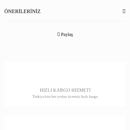
Yorum Yaz
ÖNERILERINIZ
Bu ürünün fiyat bilgisi, resim, ürün açıklamalarında ve diğer konularda
yetersiz gördüğünüz noktaları öneri formunu kullanarak tarafımıza
Paylaş
iletebilirsiniz.
Görüş ve önerileriniz için teşekkür ederiz.
Ürün resmi kalitesiz, bozuk veya görüntülenemiyor.
Ürün açıklamasında eksik bilgiler bulunuyor.
Ürün bilgilerinde hatalar bulunuyor.
HIZLI KARGO HİZMETİ
Ürün fiyatı diğer sitelerden daha pahalı.
Türkiye'nin her yerine ücretsiz hızlı kargo
Bu ürüne benzer farklı alternatifler olmalı.