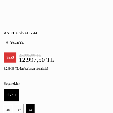
ANIELA SİYAH - 44
0 - Yorum Yap
25.995,00 TL
%50
12.997,50 TL
3.249,38 TL den başlayan taksitlerle!
Seçenekler
SİYAH
40
42
44