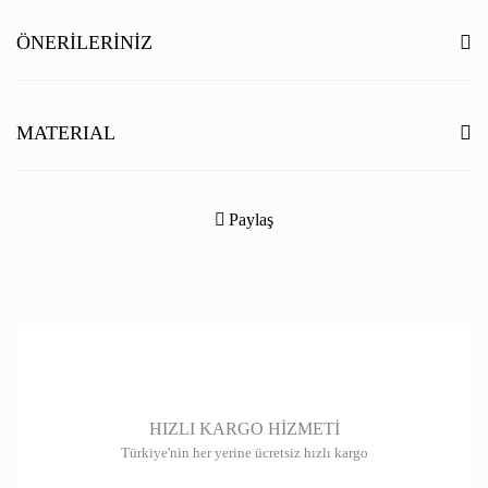
Yorum Yaz
ÖNERILERINIZ
Bu ürünün fiyat bilgisi, resim, ürün açıklamalarında ve diğer konularda
yetersiz gördüğünüz noktaları öneri formunu kullanarak tarafımıza
MATERIAL
iletebilirsiniz.
Görüş ve önerileriniz için teşekkür ederiz.
Paylaş
Ürün resmi kalitesiz, bozuk veya görüntülenemiyor.
Ürün açıklamasında eksik bilgiler bulunuyor.
Ürün bilgilerinde hatalar bulunuyor.
Ürün fiyatı diğer sitelerden daha pahalı.
Bu ürüne benzer farklı alternatifler olmalı.
HIZLI KARGO HİZMETİ
Türkiye'nin her yerine ücretsiz hızlı kargo