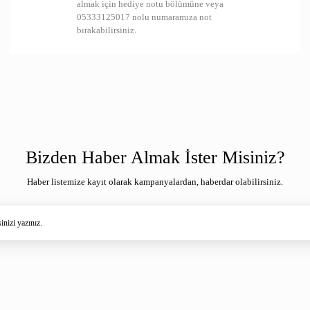
almak için hediye notu bölümüne veya
05333125017 nolu numaramıza not
bırakabilirsiniz.
Bizden Haber Almak İster Misiniz?
Haber listemize kayıt olarak kampanyalardan, haberdar olabilirsiniz.