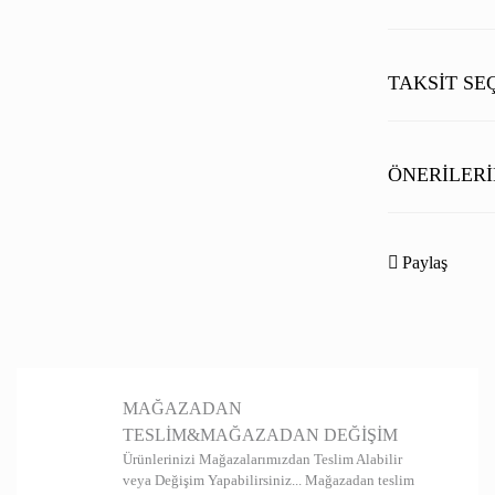
TAKSIT SE
ÖNERILERI
Bu ürünün fiyat b
noktaları öneri fo
Paylaş
Görüş ve önerileri
Ürün resmi kal
Ürün açıklamas
MAĞAZADAN
Ürün bilgilerin
TESLİM&MAĞAZADAN DEĞİŞİM
Ürün fiyatı diğ
Ürünlerinizi Mağazalarımızdan Teslim Alabilir
veya Değişim Yapabilirsiniz... Mağazadan teslim
Bu ürüne benzer 