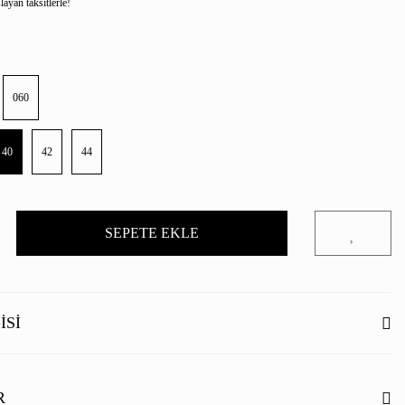
ayan taksitlerle!
060
40
42
44
SEPETE EKLE
ISI
R