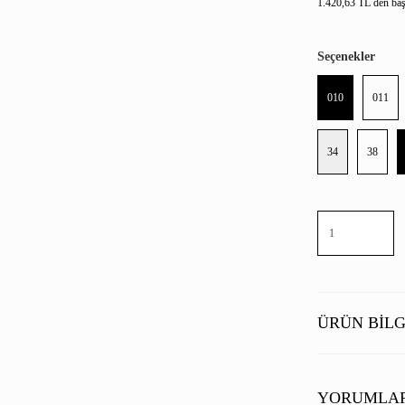
1.420,63 TL den başl
Seçenekler
010
011
34
38
ÜRÜN BILG
YORUMLA