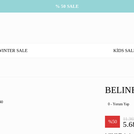
% 50 SALE
WINTER SALE
KİDS SAL
BELINE
0 - Yorum Yap
11.36
%50
5.6