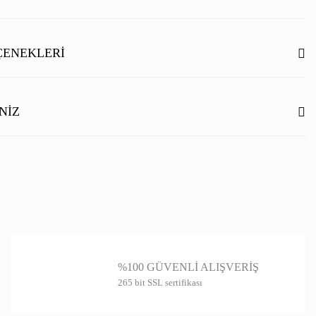
Bu ürüne ilk yorumu siz yapın!
ÇENEKLERI
Yorum Yaz
NIZ
ilgisi, resim, ürün açıklamalarında ve diğer konularda yetersiz gördüğünüz
rmunu kullanarak tarafımıza iletebilirsiniz.
niz için teşekkür ederiz.
itesiz, bozuk veya görüntülenemiyor.
ında eksik bilgiler bulunuyor.
%100 GÜVENLİ ALIŞVERİŞ
de hatalar bulunuyor.
265 bit SSL sertifikası
er sitelerden daha pahalı.
farklı alternatifler olmalı.