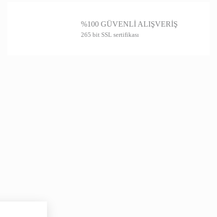
farklı alternatifler olmalı.
%100 GÜVENLİ ALIŞVERİŞ
265 bit SSL sertifikası
Gönder