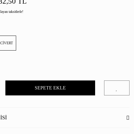
82,50 TL
ayan taksitlerle!
CİVERT
SEPETE EKLE
ISI
 yenilikçi streç kalitesi sayesinde çok yönlü konforlu bir ürün olarak ikna