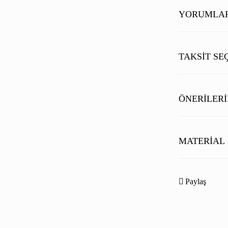
edicidir.
Vücudu s
YORUMLA
görünümü modern 
TAKSIT SE
ÖNERILERI
Bu ürünün fiyat b
noktaları öneri fo
MATERIAL
Görüş ve önerileri
Dış kumaş:% 80 p
Ürün resmi kal
Paylaş
Teknik elyaflarda
Ürün açıklamas
Ürün bilgilerin
Ürün fiyatı diğ