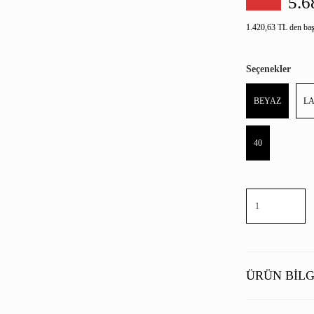
5.6
1.420,63 TL den başl
Seçenekler
BEYAZ
LA
40
ÜRÜN BILG
İlk katman Beline,