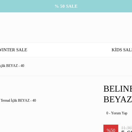
% 50 SALE
WINTER SALE
KİDS SAL
çlik BEYAZ - 40
BELIN
BEYAZ 
0 - Yorum Yap
11.36
%50