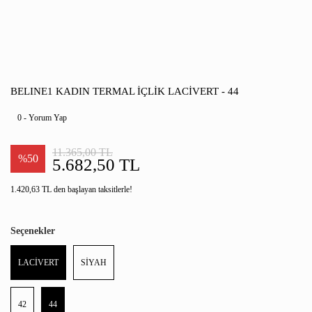
BELINE1 KADIN TERMAL İÇLIK LACİVERT - 44
0 - Yorum Yap
11.365,00 TL
%50
5.682,50 TL
1.420,63 TL den başlayan taksitlerle!
Seçenekler
LACİVERT
SİYAH
42
44