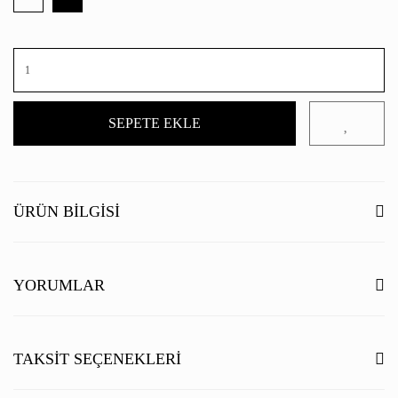
SEPETE EKLE
ÜRÜN BILGISI
İlk katman Beline, St. Moritz tasarımındaki tüm baskı ile modern bir ifade
verirken, teknik malzeme karışımından yapılan pürüzsüz kalite hoş bir
YORUMLAR
rahatlık sunar.
Yüksek esneklik yüzdesi ve vücudu saran siluet, yüksek
kaliteli giyim rahatlığının altını çizer.
Bu ürüne ilk yorumu siz yapın!
TAKSIT SEÇENEKLERI