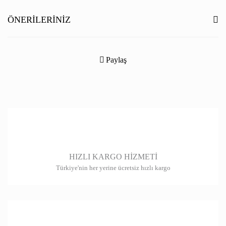
Yorum Yaz
ÖNERILERINIZ
Bu ürünün fiyat bilgisi, resim, ürün açıklamalarında ve diğer konularda
yetersiz gördüğünüz noktaları öneri formunu kullanarak tarafımıza
Paylaş
iletebilirsiniz.
Görüş ve önerileriniz için teşekkür ederiz.
Ürün resmi kalitesiz, bozuk veya görüntülenemiyor.
Ürün açıklamasında eksik bilgiler bulunuyor.
Ürün bilgilerinde hatalar bulunuyor.
HIZLI KARGO HİZMETİ
Ürün fiyatı diğer sitelerden daha pahalı.
Türkiye'nin her yerine ücretsiz hızlı kargo
Bu ürüne benzer farklı alternatifler olmalı.