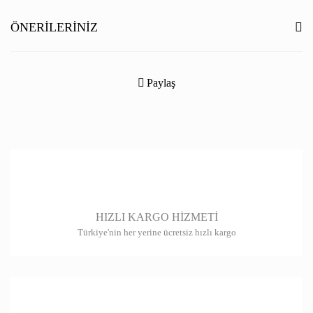
Yorum Yaz
ÖNERILERINIZ
Bu ürünün fiyat bilgisi, resim, ürün açıklamalarında ve diğer konularda
yetersiz gördüğünüz noktaları öneri formunu kullanarak tarafımıza
Paylaş
iletebilirsiniz.
Görüş ve önerileriniz için teşekkür ederiz.
Ürün resmi kalitesiz, bozuk veya görüntülenemiyor.
Ürün açıklamasında eksik bilgiler bulunuyor.
Ürün bilgilerinde hatalar bulunuyor.
HIZLI KARGO HİZMETİ
Ürün fiyatı diğer sitelerden daha pahalı.
Türkiye'nin her yerine ücretsiz hızlı kargo
Bu ürüne benzer farklı alternatifler olmalı.