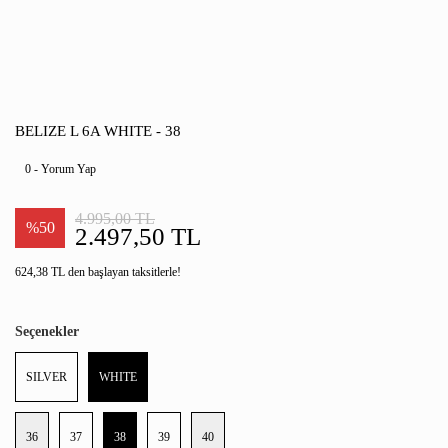
BELIZE L 6A WHITE - 38
0 - Yorum Yap
4.995,00 TL
%50
2.497,50 TL
624,38 TL den başlayan taksitlerle!
Seçenekler
SILVER
WHITE
36
37
38
39
40