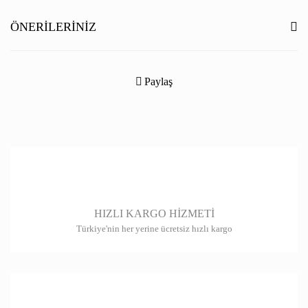
Yorum Yaz
ÖNERILERINIZ
Bu ürünün fiyat bilgisi, resim, ürün açıklamalarında ve diğer konularda
yetersiz gördüğünüz noktaları öneri formunu kullanarak tarafımıza
Paylaş
iletebilirsiniz.
Görüş ve önerileriniz için teşekkür ederiz.
Ürün resmi kalitesiz, bozuk veya görüntülenemiyor.
Ürün açıklamasında eksik bilgiler bulunuyor.
Ürün bilgilerinde hatalar bulunuyor.
HIZLI KARGO HİZMETİ
Ürün fiyatı diğer sitelerden daha pahalı.
Türkiye'nin her yerine ücretsiz hızlı kargo
Bu ürüne benzer farklı alternatifler olmalı.