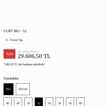
CURT BEJ - 52
0 - Yorum Yap
42.295,00 TL
%30
29.606,50 TL
7.401,63 TL den başlayan taksitlerle!
Seçenekler
BEJ
SİYAH
46
48
50
52
54
56
58
60