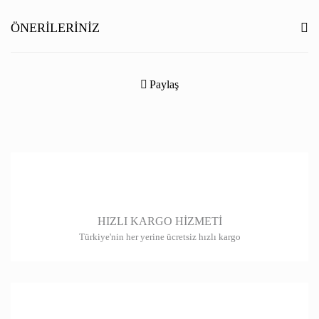
Yorum Yaz
ÖNERILERINIZ
Bu ürünün fiyat bilgisi, resim, ürün açıklamalarında ve diğer konularda
yetersiz gördüğünüz noktaları öneri formunu kullanarak tarafımıza
Paylaş
iletebilirsiniz.
Görüş ve önerileriniz için teşekkür ederiz.
Ürün resmi kalitesiz, bozuk veya görüntülenemiyor.
Ürün açıklamasında eksik bilgiler bulunuyor.
Ürün bilgilerinde hatalar bulunuyor.
HIZLI KARGO HİZMETİ
Ürün fiyatı diğer sitelerden daha pahalı.
Türkiye'nin her yerine ücretsiz hızlı kargo
Bu ürüne benzer farklı alternatifler olmalı.