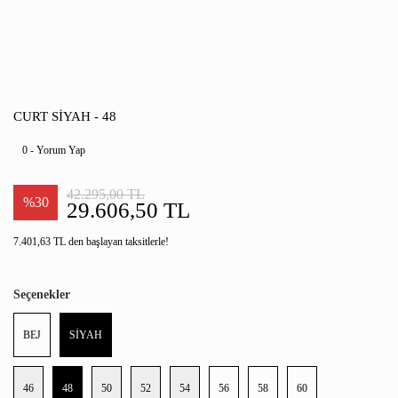
CURT SİYAH - 48
0 - Yorum Yap
42.295,00 TL
%30
29.606,50 TL
7.401,63 TL den başlayan taksitlerle!
Seçenekler
BEJ
SİYAH
46
48
50
52
54
56
58
60