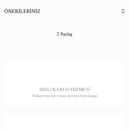
Yorum Yaz
ÖNERILERINIZ
Bu ürünün fiyat bilgisi, resim, ürün açıklamalarında ve diğer konularda
yetersiz gördüğünüz noktaları öneri formunu kullanarak tarafımıza
Paylaş
iletebilirsiniz.
Görüş ve önerileriniz için teşekkür ederiz.
Ürün resmi kalitesiz, bozuk veya görüntülenemiyor.
Ürün açıklamasında eksik bilgiler bulunuyor.
Ürün bilgilerinde hatalar bulunuyor.
HIZLI KARGO HİZMETİ
Ürün fiyatı diğer sitelerden daha pahalı.
Türkiye'nin her yerine ücretsiz hızlı kargo
Bu ürüne benzer farklı alternatifler olmalı.