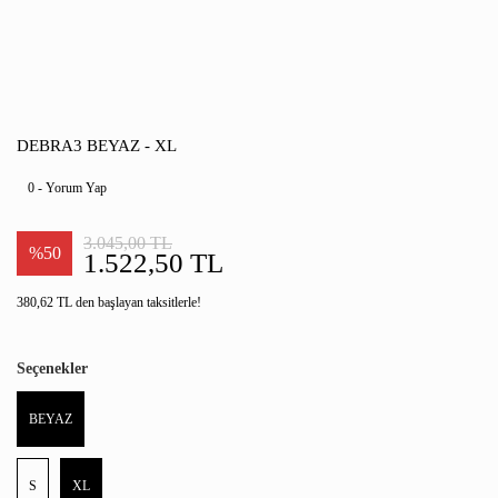
DEBRA3 BEYAZ - XL
0 - Yorum Yap
3.045,00 TL
%50
1.522,50 TL
380,62 TL den başlayan taksitlerle!
Seçenekler
BEYAZ
S
XL