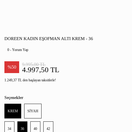
DOREEN KADIN EŞOFMAN ALTI KREM - 36
0 - Yorum Yap
9.995,00 TL
%50
4.997,50 TL
1.249,37 TL den başlayan taksitlerle!
Seçenekler
KREM
SİYAH
34
36
40
42