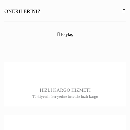
Yorum Yaz
ÖNERILERINIZ
Bu ürünün fiyat bilgisi, resim, ürün açıklamalarında ve diğer konularda
yetersiz gördüğünüz noktaları öneri formunu kullanarak tarafımıza
Paylaş
iletebilirsiniz.
Görüş ve önerileriniz için teşekkür ederiz.
Ürün resmi kalitesiz, bozuk veya görüntülenemiyor.
Ürün açıklamasında eksik bilgiler bulunuyor.
Ürün bilgilerinde hatalar bulunuyor.
HIZLI KARGO HİZMETİ
Ürün fiyatı diğer sitelerden daha pahalı.
Türkiye'nin her yerine ücretsiz hızlı kargo
Bu ürüne benzer farklı alternatifler olmalı.