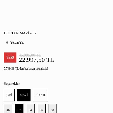
DORIAN MAVİ - 52
0 - Yorum Yap
45.995,00 TL
%50
22.997,50 TL
5.749,38 TL den başlayan taksitlerle!
Seçenekler
GRİ
MAVİ
SİYAH
46
52
54
56
58