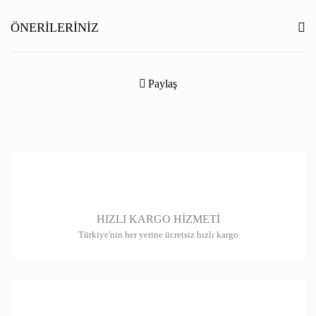
Yorum Yaz
ÖNERILERINIZ
Bu ürünün fiyat bilgisi, resim, ürün açıklamalarında ve diğer konularda
yetersiz gördüğünüz noktaları öneri formunu kullanarak tarafımıza
Paylaş
iletebilirsiniz.
Görüş ve önerileriniz için teşekkür ederiz.
Ürün resmi kalitesiz, bozuk veya görüntülenemiyor.
Ürün açıklamasında eksik bilgiler bulunuyor.
Ürün bilgilerinde hatalar bulunuyor.
HIZLI KARGO HİZMETİ
Ürün fiyatı diğer sitelerden daha pahalı.
Türkiye'nin her yerine ücretsiz hızlı kargo
Bu ürüne benzer farklı alternatifler olmalı.