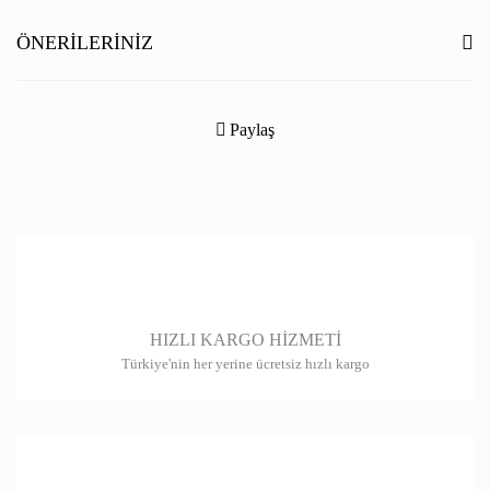
Yorum Yaz
ÖNERILERINIZ
Bu ürünün fiyat bilgisi, resim, ürün açıklamalarında ve diğer konularda
yetersiz gördüğünüz noktaları öneri formunu kullanarak tarafımıza
Paylaş
iletebilirsiniz.
Görüş ve önerileriniz için teşekkür ederiz.
Ürün resmi kalitesiz, bozuk veya görüntülenemiyor.
Ürün açıklamasında eksik bilgiler bulunuyor.
Ürün bilgilerinde hatalar bulunuyor.
HIZLI KARGO HİZMETİ
Ürün fiyatı diğer sitelerden daha pahalı.
Türkiye'nin her yerine ücretsiz hızlı kargo
Bu ürüne benzer farklı alternatifler olmalı.