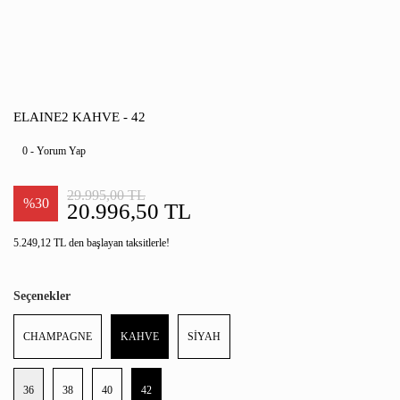
ELAINE2 KAHVE - 42
0 - Yorum Yap
29.995,00 TL
%30
20.996,50 TL
5.249,12 TL den başlayan taksitlerle!
Seçenekler
CHAMPAGNE
KAHVE
SİYAH
36
38
40
42