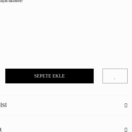
ayan taksitlerle!
SEPETE EKLE
ISI
R