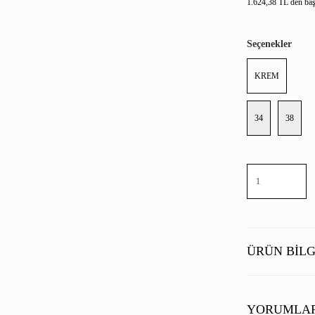
1.624,38 TL den başl
Seçenekler
KREM
34
38
ÜRÜN BILG
YORUMLA