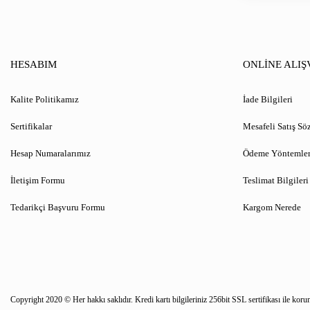
HESABIM
ONLİNE ALIŞ
Kalite Politikamız
İade Bilgileri
Sertifikalar
Mesafeli Satış Sö
Hesap Numaralarımız
Ödeme Yöntemler
İletişim Formu
Teslimat Bilgileri
Tedarikçi Başvuru Formu
Kargom Nerede
Copyright 2020 © Her hakkı saklıdır. Kredi kartı bilgileriniz 256bit SSL sertifikası ile koru