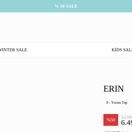
% 50 SALE
WINTER SALE
KİDS SAL
ERIN
0 - Yorum Yap
12.99
%50
6.4