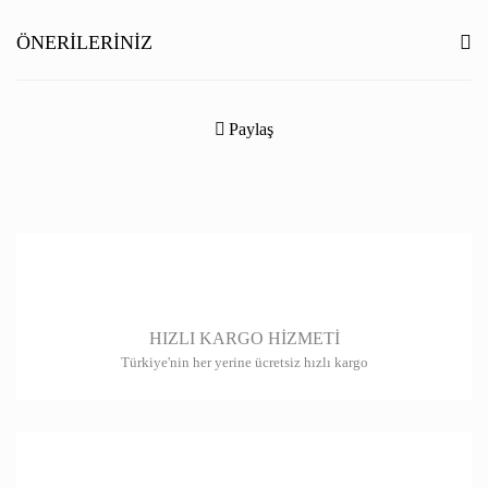
Yorum Yaz
ÖNERILERINIZ
Bu ürünün fiyat bilgisi, resim, ürün açıklamalarında ve diğer konularda
yetersiz gördüğünüz noktaları öneri formunu kullanarak tarafımıza
Paylaş
iletebilirsiniz.
Görüş ve önerileriniz için teşekkür ederiz.
Ürün resmi kalitesiz, bozuk veya görüntülenemiyor.
Ürün açıklamasında eksik bilgiler bulunuyor.
Ürün bilgilerinde hatalar bulunuyor.
HIZLI KARGO HİZMETİ
Ürün fiyatı diğer sitelerden daha pahalı.
Türkiye'nin her yerine ücretsiz hızlı kargo
Bu ürüne benzer farklı alternatifler olmalı.