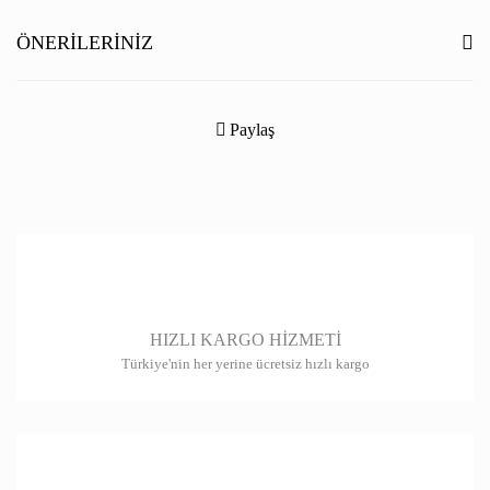
Yorum Yaz
ÖNERILERINIZ
Bu ürünün fiyat bilgisi, resim, ürün açıklamalarında ve diğer konularda
yetersiz gördüğünüz noktaları öneri formunu kullanarak tarafımıza
Paylaş
iletebilirsiniz.
Görüş ve önerileriniz için teşekkür ederiz.
Ürün resmi kalitesiz, bozuk veya görüntülenemiyor.
Ürün açıklamasında eksik bilgiler bulunuyor.
Ürün bilgilerinde hatalar bulunuyor.
HIZLI KARGO HİZMETİ
Ürün fiyatı diğer sitelerden daha pahalı.
Türkiye'nin her yerine ücretsiz hızlı kargo
Bu ürüne benzer farklı alternatifler olmalı.