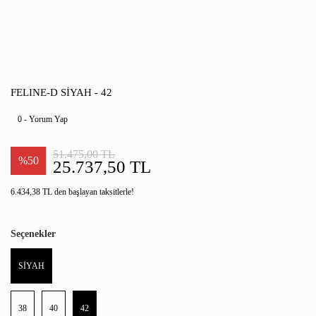
FELINE-D SİYAH - 42
0 - Yorum Yap
51.475,00 TL
%50
25.737,50 TL
6.434,38 TL den başlayan taksitlerle!
Seçenekler
SİYAH
38
40
42