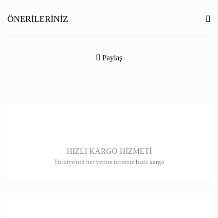
Yorum Yaz
ÖNERILERINIZ
Bu ürünün fiyat bilgisi, resim, ürün açıklamalarında ve diğer konularda
yetersiz gördüğünüz noktaları öneri formunu kullanarak tarafımıza
Paylaş
iletebilirsiniz.
Görüş ve önerileriniz için teşekkür ederiz.
Ürün resmi kalitesiz, bozuk veya görüntülenemiyor.
Ürün açıklamasında eksik bilgiler bulunuyor.
Ürün bilgilerinde hatalar bulunuyor.
HIZLI KARGO HİZMETİ
Ürün fiyatı diğer sitelerden daha pahalı.
Türkiye'nin her yerine ücretsiz hızlı kargo
Bu ürüne benzer farklı alternatifler olmalı.