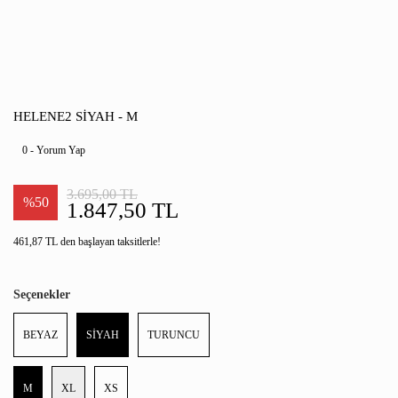
HELENE2 SİYAH - M
0 - Yorum Yap
3.695,00 TL
%50
1.847,50 TL
461,87 TL den başlayan taksitlerle!
Seçenekler
BEYAZ
SİYAH
TURUNCU
M
XL
XS