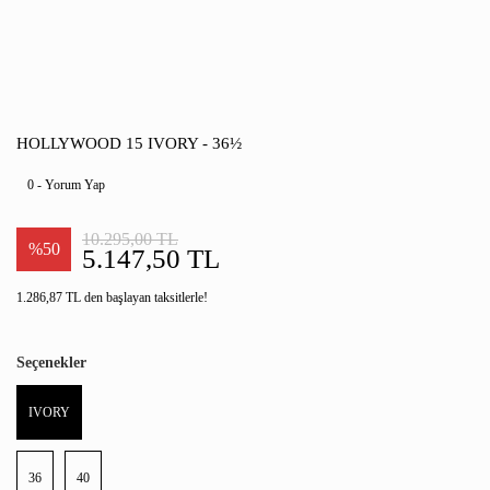
HOLLYWOOD 15 IVORY - 36½
0 - Yorum Yap
10.295,00 TL
%50
5.147,50 TL
1.286,87 TL den başlayan taksitlerle!
Seçenekler
IVORY
36
40