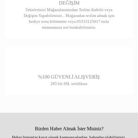
DEĞİŞİM
Ürünlerinizi Mağazalarımızdan Teslim Alabilir veya
Değişim Yapabilirsiniz... Mağazadan teslim almak için
hediye notu bölümüne veya 05333125017 nolu
numaramıza not bırakabilirsiniz.
%100 GÜVENLİ ALIŞVERİŞ
265 bit SSL sertifikası
Bizden Haber Almak İster Misiniz?
Haber listemize kayıt olarak kampanyalardan, haberdar olabilirsiniz.