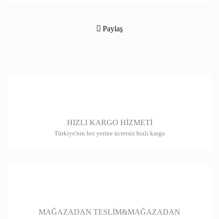
Bu ürünün fiyat bilgisi, resim, ürün açıklamalarında ve diğer konularda
yetersiz gördüğünüz noktaları öneri formunu kullanarak tarafımıza
Paylaş
iletebilirsiniz.
Görüş ve önerileriniz için teşekkür ederiz.
Ürün resmi kalitesiz, bozuk veya görüntülenemiyor.
Ürün açıklamasında eksik bilgiler bulunuyor.
Ürün bilgilerinde hatalar bulunuyor.
HIZLI KARGO HİZMETİ
Ürün fiyatı diğer sitelerden daha pahalı.
Türkiye'nin her yerine ücretsiz hızlı kargo
Bu ürüne benzer farklı alternatifler olmalı.
Gönder
MAĞAZADAN TESLİM&MAĞAZADAN