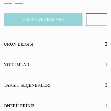
GELİNCE HABER VER
ÜRÜN BILGISI
YORUMLAR
Bu ürüne ilk yorumu siz yapın!
TAKSIT SEÇENEKLERI
Yorum Yaz
ÖNERILERINIZ