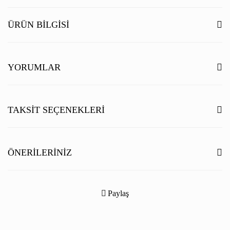
ÜRÜN BILGISI
YORUMLAR
Bu ürüne ilk yorumu siz yapın!
TAKSIT SEÇENEKLERI
Yorum Yaz
ÖNERILERINIZ
Bu ürünün fiyat bilgisi, resim, ürün açıklamalarında ve diğer konularda
yetersiz gördüğünüz noktaları öneri formunu kullanarak tarafımıza
Paylaş
iletebilirsiniz.
Görüş ve önerileriniz için teşekkür ederiz.