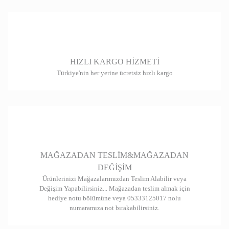
Ürün resmi kalitesiz, bozuk veya görüntülenemiyor.
Ürün açıklamasında eksik bilgiler bulunuyor.
Ürün bilgilerinde hatalar bulunuyor.
HIZLI KARGO HİZMETİ
Ürün fiyatı diğer sitelerden daha pahalı.
Türkiye'nin her yerine ücretsiz hızlı kargo
Bu ürüne benzer farklı alternatifler olmalı.
Gönder
MAĞAZADAN TESLİM&MAĞAZADAN
DEĞİŞİM
Ürünlerinizi Mağazalarımızdan Teslim Alabilir veya
Değişim Yapabilirsiniz... Mağazadan teslim almak için
hediye notu bölümüne veya 05333125017 nolu
numaramıza not bırakabilirsiniz.