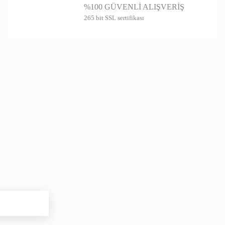
marası UT 70027 (CN)
%100 GÜVENLİ ALIŞVERİŞ
265 bit SSL sertifikası
Gönder