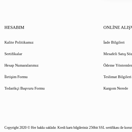
HESABIM
ONLİNE ALIŞ
Kalite Politikamız
İade Bilgileri
Sertifikalar
Mesafeli Satış Sö
Hesap Numaralarımız
Ödeme Yöntemler
İletişim Formu
Teslimat Bilgileri
Tedarikçi Başvuru Formu
Kargom Nerede
Copyright 2020 © Her hakkı saklıdır. Kredi kartı bilgileriniz 256bit SSL sertifikası ile koru