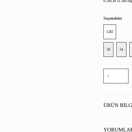
6.249,38 TL den başl
Seçenekler
GRİ
50
54
ÜRÜN BILG
YORUMLA