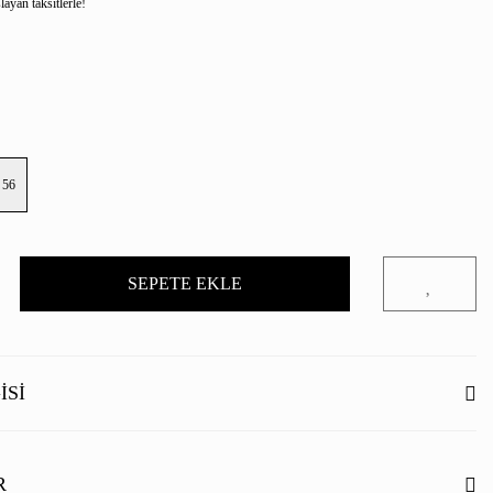
ayan taksitlerle!
56
SEPETE EKLE
ISI
R