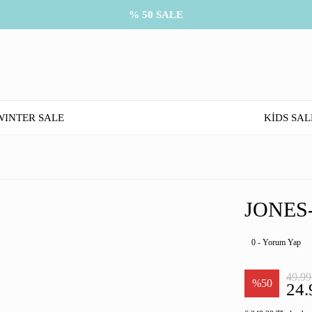
% 50 SALE
WINTER SALE
KİDS SAL
JONES
0 - Yorum Yap
49.99
%50
24.