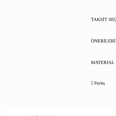
TAKSIT SE
ÖNERILERI
Bu ürünün fiyat b
noktaları öneri fo
MATERIAL
Görüş ve önerileri
Ürün resmi kal
Paylaş
Ürün açıklamas
Ürün bilgilerin
%100 geri dönüştü
Astar 2 %45'i ger
Ürün fiyatı diğ
Saf ördek tüyünde
Bu ürüne benzer 