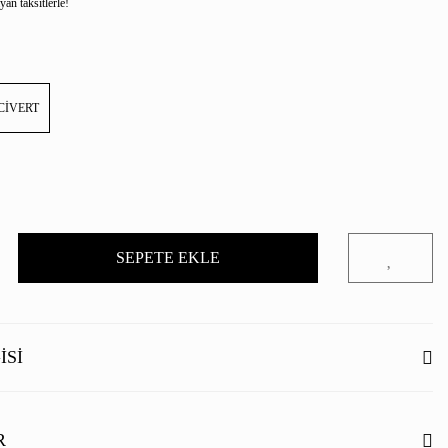
an taksitlerle!
CİVERT
SEPETE EKLE
ISI
R