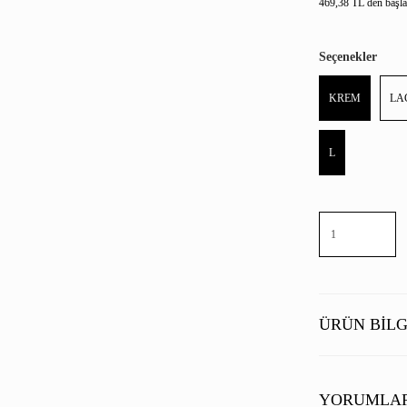
469,38 TL den başlay
Seçenekler
KREM
LA
L
ÜRÜN BILG
YORUMLA