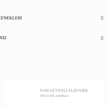
Bu ürüne ilk yorumu siz yapın!
ÇENEKLERI
Yorum Yaz
NIZ
ilgisi, resim, ürün açıklamalarında ve diğer konularda yetersiz gördüğünüz
rmunu kullanarak tarafımıza iletebilirsiniz.
niz için teşekkür ederiz.
itesiz, bozuk veya görüntülenemiyor.
ında eksik bilgiler bulunuyor.
%100 GÜVENLİ ALIŞVERİŞ
de hatalar bulunuyor.
265 bit SSL sertifikası
er sitelerden daha pahalı.
farklı alternatifler olmalı.