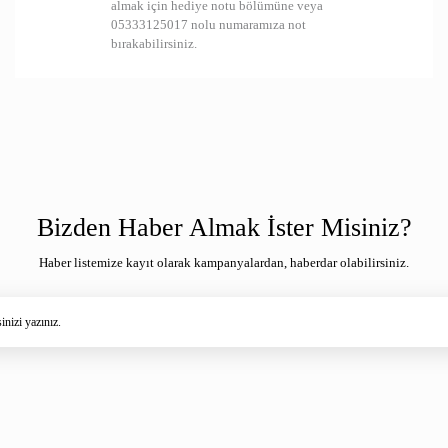
almak için hediye notu bölümüne veya
05333125017 nolu numaramıza not
bırakabilirsiniz.
Bizden Haber Almak İster Misiniz?
Haber listemize kayıt olarak kampanyalardan, haberdar olabilirsiniz.