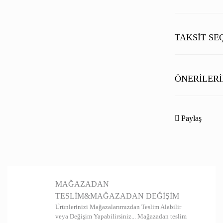
TAKSIT SE
ÖNERILERI
Bu ürünün fiyat b
noktaları öneri fo
Paylaş
Görüş ve önerileri
Ürün resmi kal
Ürün açıklamas
MAĞAZADAN
Ürün bilgilerin
TESLİM&MAĞAZADAN DEĞİŞİM
Ürün fiyatı diğ
Ürünlerinizi Mağazalarımızdan Teslim Alabilir
veya Değişim Yapabilirsiniz... Mağazadan teslim
Bu ürüne benzer 