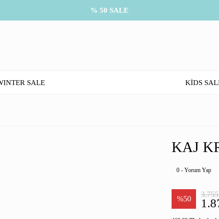
% 50 SALE
WINTER SALE
KİDS SAL
KAJ K
0 - Yorum Yap
3.755
%50
1.8