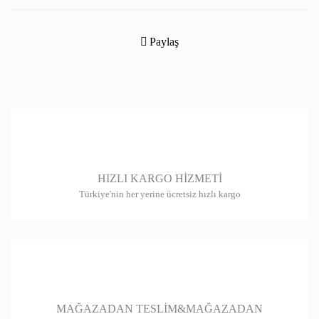
Bu ürünün fiyat bilgisi, resim, ürün açıklamalarında ve diğer konularda
yetersiz gördüğünüz noktaları öneri formunu kullanarak tarafımıza
Paylaş
iletebilirsiniz.
Görüş ve önerileriniz için teşekkür ederiz.
Ürün resmi kalitesiz, bozuk veya görüntülenemiyor.
Ürün açıklamasında eksik bilgiler bulunuyor.
Ürün bilgilerinde hatalar bulunuyor.
HIZLI KARGO HİZMETİ
Ürün fiyatı diğer sitelerden daha pahalı.
Türkiye'nin her yerine ücretsiz hızlı kargo
Bu ürüne benzer farklı alternatifler olmalı.
Gönder
MAĞAZADAN TESLİM&MAĞAZADAN