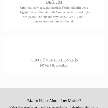
DEĞİŞİM
Ürünlerinizi Mağazalarımızdan Teslim Alabilir veya
Değişim Yapabilirsiniz... Mağazadan teslim almak için
hediye notu bölümüne veya 05333125017 nolu
numaramıza not bırakabilirsiniz.
%100 GÜVENLİ ALIŞVERİŞ
265 bit SSL sertifikası
Bizden Haber Almak İster Misiniz?
Haber listemize kayıt olarak kampanyalardan, haberdar olabilirsiniz.