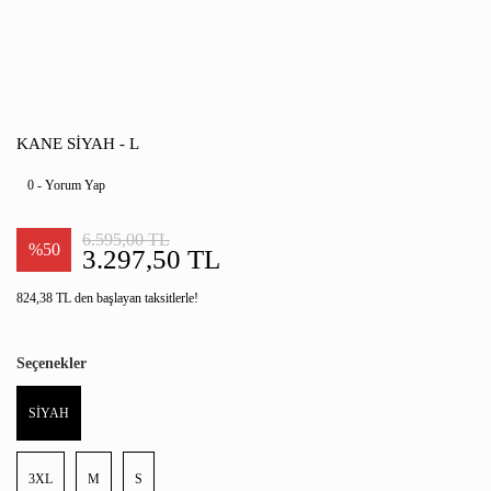
KANE SİYAH - L
0 - Yorum Yap
6.595,00 TL
%50
3.297,50 TL
824,38 TL den başlayan taksitlerle!
Seçenekler
SİYAH
3XL
M
S