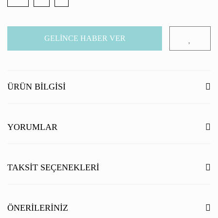
GELİNCE HABER VER
ÜRÜN BILGISI
YORUMLAR
Bu ürüne ilk yorumu siz yapın!
TAKSIT SEÇENEKLERI
Yorum Yaz
ÖNERILERINIZ