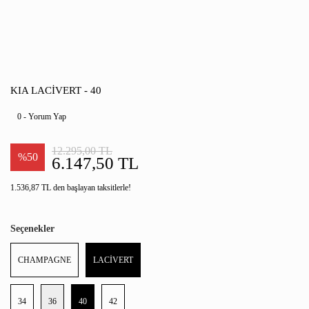
KIA LACİVERT - 40
0 - Yorum Yap
12.295,00 TL
%50
6.147,50 TL
1.536,87 TL den başlayan taksitlerle!
Seçenekler
CHAMPAGNE
LACİVERT
34
36
40
42