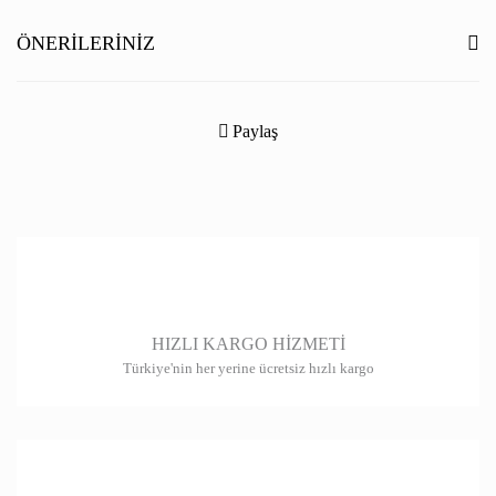
Yorum Yaz
ÖNERILERINIZ
Bu ürünün fiyat bilgisi, resim, ürün açıklamalarında ve diğer konularda
yetersiz gördüğünüz noktaları öneri formunu kullanarak tarafımıza
Paylaş
iletebilirsiniz.
Görüş ve önerileriniz için teşekkür ederiz.
Ürün resmi kalitesiz, bozuk veya görüntülenemiyor.
Ürün açıklamasında eksik bilgiler bulunuyor.
Ürün bilgilerinde hatalar bulunuyor.
HIZLI KARGO HİZMETİ
Ürün fiyatı diğer sitelerden daha pahalı.
Türkiye'nin her yerine ücretsiz hızlı kargo
Bu ürüne benzer farklı alternatifler olmalı.