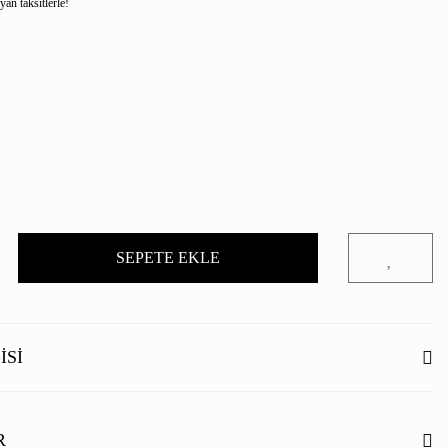
an taksitlerle!
SEPETE EKLE
ISI
bir şekilde yumuşak: Lessi fular, yüksek kaliteli yün ve kaşmir lifleri sayesinde
el bir anahtar parça haline gelir.
Yumuşak yapı ve dikdörtgen şekil kadınsı bir
R