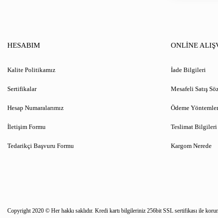
HESABIM
ONLİNE ALIŞ
Kalite Politikamız
İade Bilgileri
Sertifikalar
Mesafeli Satış Sö
Hesap Numaralarımız
Ödeme Yöntemler
İletişim Formu
Teslimat Bilgileri
Tedarikçi Başvuru Formu
Kargom Nerede
Copyright 2020 © Her hakkı saklıdır. Kredi kartı bilgileriniz 256bit SSL sertifikası ile koru