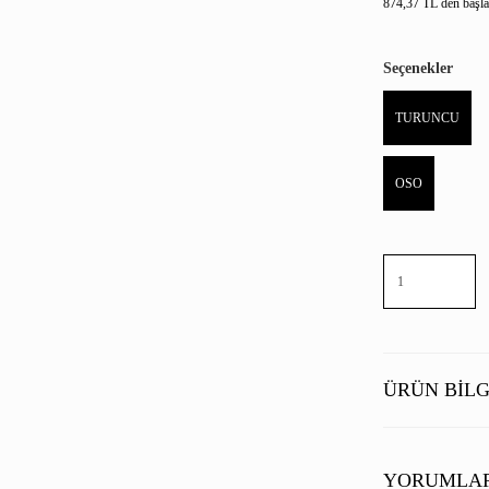
874,37 TL den başlay
Seçenekler
TURUNCU
OSO
ÜRÜN BILG
Zarif, şık ve hoş 
soğuk mevsimde öz
YORUMLA