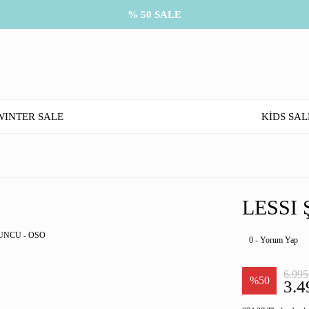
% 50 SALE
WINTER SALE
KİDS SAL
LESSI
0 - Yorum Yap
6.995
%50
3.4