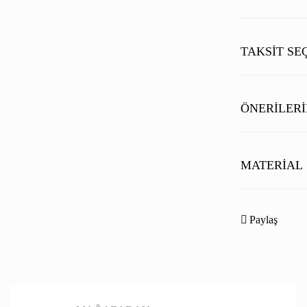
çekicilik yaratırk
TAKSIT SE
ÖNERILERI
Bu ürünün fiyat b
noktaları öneri fo
MATERIAL
Görüş ve önerileri
Dış kumaş:% 85 
Ürün resmi kal
Paylaş
Kaşmir lifli yüks
Ürün açıklamas
Ürün bilgilerin
Ürün fiyatı diğ
Bu ürüne benzer 