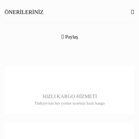
Yorum Yaz
ÖNERILERINIZ
Bu ürünün fiyat bilgisi, resim, ürün açıklamalarında ve diğer konularda
yetersiz gördüğünüz noktaları öneri formunu kullanarak tarafımıza
Paylaş
iletebilirsiniz.
Görüş ve önerileriniz için teşekkür ederiz.
Ürün resmi kalitesiz, bozuk veya görüntülenemiyor.
Ürün açıklamasında eksik bilgiler bulunuyor.
Ürün bilgilerinde hatalar bulunuyor.
HIZLI KARGO HİZMETİ
Ürün fiyatı diğer sitelerden daha pahalı.
Türkiye'nin her yerine ücretsiz hızlı kargo
Bu ürüne benzer farklı alternatifler olmalı.