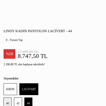
LINDY KADIN PANTOLON LACİVERT - 44
0 - Yorum Yap
17.495,00 TL
%50
8.747,50 TL
2.186,88 TL den başlayan taksitlerle!
Seçenekler
KREM
LACİVERT
40
42
44