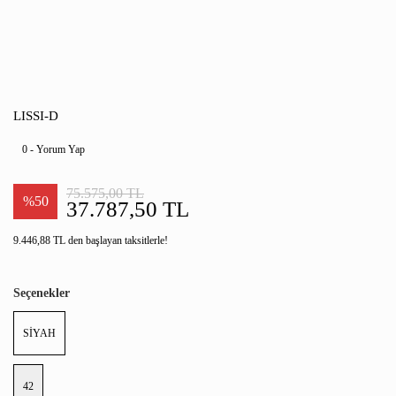
LISSI-D
0 - Yorum Yap
75.575,00 TL
%50
37.787,50 TL
9.446,88 TL den başlayan taksitlerle!
Seçenekler
SİYAH
42