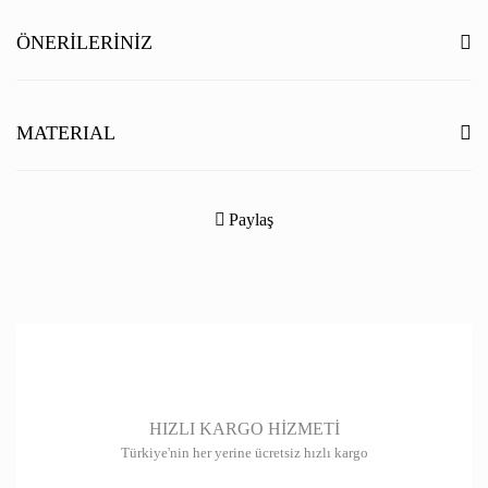
Yorum Yaz
ÖNERILERINIZ
Bu ürünün fiyat bilgisi, resim, ürün açıklamalarında ve diğer konularda
yetersiz gördüğünüz noktaları öneri formunu kullanarak tarafımıza
MATERIAL
iletebilirsiniz.
Görüş ve önerileriniz için teşekkür ederiz.
Paylaş
Ürün resmi kalitesiz, bozuk veya görüntülenemiyor.
Ürün açıklamasında eksik bilgiler bulunuyor.
Ürün bilgilerinde hatalar bulunuyor.
Ürün fiyatı diğer sitelerden daha pahalı.
Bu ürüne benzer farklı alternatifler olmalı.
HIZLI KARGO HİZMETİ
Türkiye'nin her yerine ücretsiz hızlı kargo