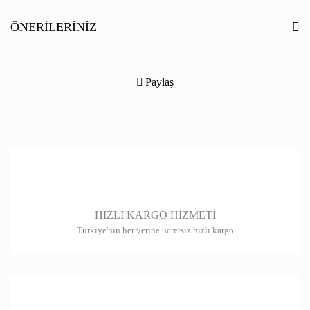
Yorum Yaz
ÖNERILERINIZ
Bu ürünün fiyat bilgisi, resim, ürün açıklamalarında ve diğer konularda
yetersiz gördüğünüz noktaları öneri formunu kullanarak tarafımıza
Paylaş
iletebilirsiniz.
Görüş ve önerileriniz için teşekkür ederiz.
Ürün resmi kalitesiz, bozuk veya görüntülenemiyor.
Ürün açıklamasında eksik bilgiler bulunuyor.
Ürün bilgilerinde hatalar bulunuyor.
HIZLI KARGO HİZMETİ
Ürün fiyatı diğer sitelerden daha pahalı.
Türkiye'nin her yerine ücretsiz hızlı kargo
Bu ürüne benzer farklı alternatifler olmalı.