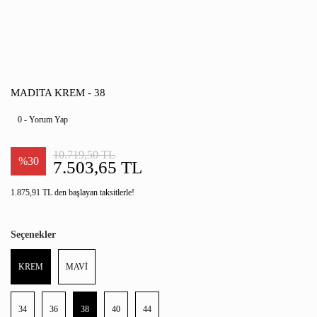
MADITA KREM - 38
0 - Yorum Yap
10.719,50 TL
%30
7.503,65 TL
1.875,91 TL den başlayan taksitlerle!
Seçenekler
KREM
MAVİ
34
36
38
40
44