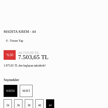
MADITA KREM - 44
0 - Yorum Yap
10.719,50 TL
%30
7.503,65 TL
1.875,91 TL den başlayan taksitlerle!
Seçenekler
KREM
MAVİ
34
36
38
40
44