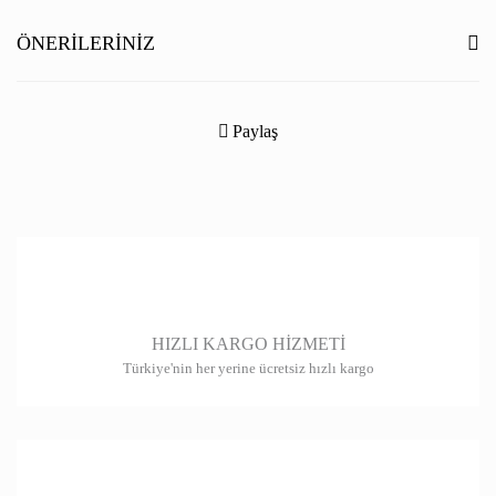
Yorum Yaz
ÖNERILERINIZ
Bu ürünün fiyat bilgisi, resim, ürün açıklamalarında ve diğer konularda
yetersiz gördüğünüz noktaları öneri formunu kullanarak tarafımıza
Paylaş
iletebilirsiniz.
Görüş ve önerileriniz için teşekkür ederiz.
Ürün resmi kalitesiz, bozuk veya görüntülenemiyor.
Ürün açıklamasında eksik bilgiler bulunuyor.
Ürün bilgilerinde hatalar bulunuyor.
HIZLI KARGO HİZMETİ
Ürün fiyatı diğer sitelerden daha pahalı.
Türkiye'nin her yerine ücretsiz hızlı kargo
Bu ürüne benzer farklı alternatifler olmalı.