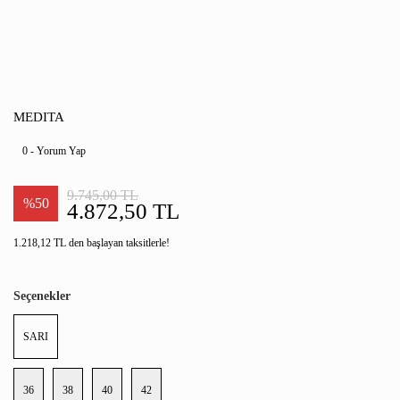
MEDITA
0 - Yorum Yap
9.745,00 TL
%50
4.872,50 TL
1.218,12 TL den başlayan taksitlerle!
Seçenekler
SARI
36
38
40
42