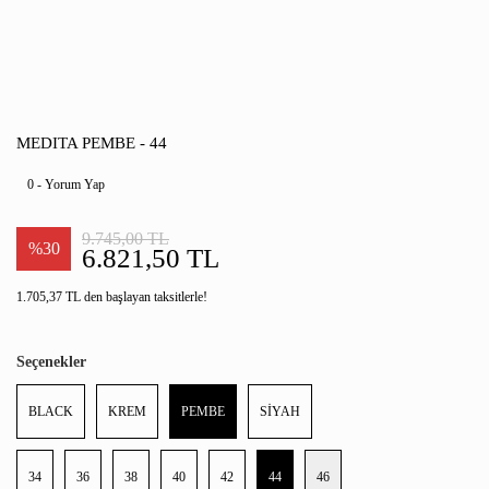
MEDITA PEMBE - 44
0 - Yorum Yap
9.745,00 TL
%30
6.821,50 TL
1.705,37 TL den başlayan taksitlerle!
Seçenekler
BLACK
KREM
PEMBE
SİYAH
34
36
38
40
42
44
46