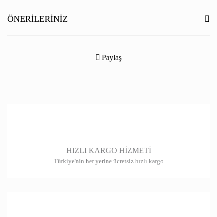
Yorum Yaz
ÖNERILERINIZ
Bu ürünün fiyat bilgisi, resim, ürün açıklamalarında ve diğer konularda
yetersiz gördüğünüz noktaları öneri formunu kullanarak tarafımıza
Paylaş
iletebilirsiniz.
Görüş ve önerileriniz için teşekkür ederiz.
Ürün resmi kalitesiz, bozuk veya görüntülenemiyor.
Ürün açıklamasında eksik bilgiler bulunuyor.
Ürün bilgilerinde hatalar bulunuyor.
HIZLI KARGO HİZMETİ
Ürün fiyatı diğer sitelerden daha pahalı.
Türkiye'nin her yerine ücretsiz hızlı kargo
Bu ürüne benzer farklı alternatifler olmalı.