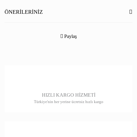
Yorum Yaz
ÖNERILERINIZ
Bu ürünün fiyat bilgisi, resim, ürün açıklamalarında ve diğer konularda
yetersiz gördüğünüz noktaları öneri formunu kullanarak tarafımıza
Paylaş
iletebilirsiniz.
Görüş ve önerileriniz için teşekkür ederiz.
Ürün resmi kalitesiz, bozuk veya görüntülenemiyor.
Ürün açıklamasında eksik bilgiler bulunuyor.
Ürün bilgilerinde hatalar bulunuyor.
HIZLI KARGO HİZMETİ
Ürün fiyatı diğer sitelerden daha pahalı.
Türkiye'nin her yerine ücretsiz hızlı kargo
Bu ürüne benzer farklı alternatifler olmalı.