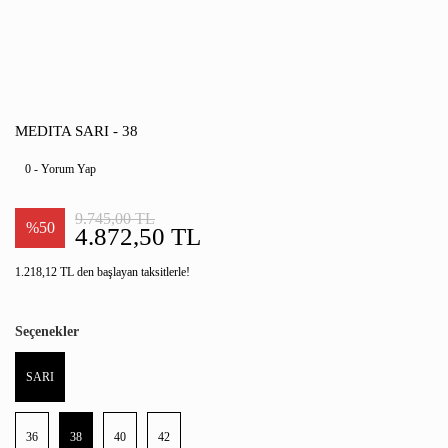
MEDITA SARI - 38
0 - Yorum Yap
9.745,00 TL
%50
4.872,50 TL
1.218,12 TL den başlayan taksitlerle!
Seçenekler
SARI
36
38
40
42