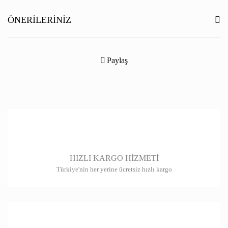
Yorum Yaz
ÖNERILERINIZ
Bu ürünün fiyat bilgisi, resim, ürün açıklamalarında ve diğer konularda
yetersiz gördüğünüz noktaları öneri formunu kullanarak tarafımıza
Paylaş
iletebilirsiniz.
Görüş ve önerileriniz için teşekkür ederiz.
Ürün resmi kalitesiz, bozuk veya görüntülenemiyor.
Ürün açıklamasında eksik bilgiler bulunuyor.
Ürün bilgilerinde hatalar bulunuyor.
HIZLI KARGO HİZMETİ
Ürün fiyatı diğer sitelerden daha pahalı.
Türkiye'nin her yerine ücretsiz hızlı kargo
Bu ürüne benzer farklı alternatifler olmalı.