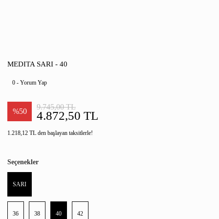
MEDITA SARI - 40
0 - Yorum Yap
9.745,00 TL
%50
4.872,50 TL
1.218,12 TL den başlayan taksitlerle!
Seçenekler
SARI
36
38
40
42