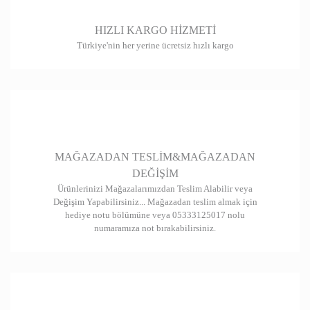
Ürün bilgilerinde hatalar bulunuyor.
HIZLI KARGO HİZMETİ
Ürün fiyatı diğer sitelerden daha pahalı.
Türkiye'nin her yerine ücretsiz hızlı kargo
Bu ürüne benzer farklı alternatifler olmalı.
Gönder
MAĞAZADAN TESLİM&MAĞAZADAN
DEĞİŞİM
Ürünlerinizi Mağazalarımızdan Teslim Alabilir veya
Değişim Yapabilirsiniz... Mağazadan teslim almak için
hediye notu bölümüne veya 05333125017 nolu
numaramıza not bırakabilirsiniz.