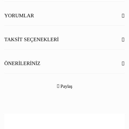
YORUMLAR
Bu ürüne ilk yorumu siz yapın!
TAKSIT SEÇENEKLERI
Yorum Yaz
ÖNERILERINIZ
Bu ürünün fiyat bilgisi, resim, ürün açıklamalarında ve diğer konularda
yetersiz gördüğünüz noktaları öneri formunu kullanarak tarafımıza
Paylaş
iletebilirsiniz.
Görüş ve önerileriniz için teşekkür ederiz.
Ürün resmi kalitesiz, bozuk veya görüntülenemiyor.
Ürün açıklamasında eksik bilgiler bulunuyor.