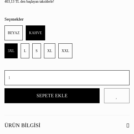
403,13 TL den başlayan taksitlerle!
Seçenekler
BEYAZ
KAHVE
3XL
L
S
XL
XXL
SEPETE EKLE
ÜRÜN BILGISI