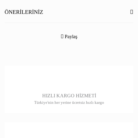
Yorum Yaz
ÖNERILERINIZ
Bu ürünün fiyat bilgisi, resim, ürün açıklamalarında ve diğer konularda
yetersiz gördüğünüz noktaları öneri formunu kullanarak tarafımıza
Paylaş
iletebilirsiniz.
Görüş ve önerileriniz için teşekkür ederiz.
Ürün resmi kalitesiz, bozuk veya görüntülenemiyor.
Ürün açıklamasında eksik bilgiler bulunuyor.
Ürün bilgilerinde hatalar bulunuyor.
HIZLI KARGO HİZMETİ
Ürün fiyatı diğer sitelerden daha pahalı.
Türkiye'nin her yerine ücretsiz hızlı kargo
Bu ürüne benzer farklı alternatifler olmalı.