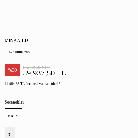
MINKA-LD
0 - Yorum Yap
85.625,00 TL
%30
59.937,50 TL
14.984,38 TL den başlayan taksitlerle!
Seçenekler
KREM
34