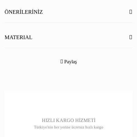
Yorum Yaz
ÖNERILERINIZ
Bu ürünün fiyat bilgisi, resim, ürün açıklamalarında ve diğer konularda
yetersiz gördüğünüz noktaları öneri formunu kullanarak tarafımıza
MATERIAL
iletebilirsiniz.
Görüş ve önerileriniz için teşekkür ederiz.
Paylaş
Ürün resmi kalitesiz, bozuk veya görüntülenemiyor.
Ürün açıklamasında eksik bilgiler bulunuyor.
Ürün bilgilerinde hatalar bulunuyor.
Ürün fiyatı diğer sitelerden daha pahalı.
Bu ürüne benzer farklı alternatifler olmalı.
HIZLI KARGO HİZMETİ
Türkiye'nin her yerine ücretsiz hızlı kargo