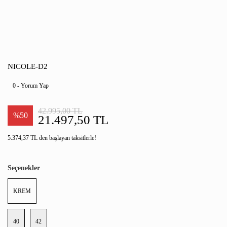
NICOLE-D2
0 - Yorum Yap
42.995,00 TL
%50
21.497,50 TL
5.374,37 TL den başlayan taksitlerle!
Seçenekler
KREM
40
42