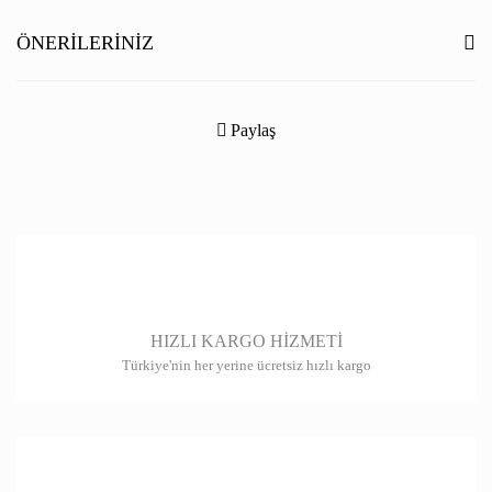
Yorum Yaz
ÖNERILERINIZ
Bu ürünün fiyat bilgisi, resim, ürün açıklamalarında ve diğer konularda
yetersiz gördüğünüz noktaları öneri formunu kullanarak tarafımıza
Paylaş
iletebilirsiniz.
Görüş ve önerileriniz için teşekkür ederiz.
Ürün resmi kalitesiz, bozuk veya görüntülenemiyor.
Ürün açıklamasında eksik bilgiler bulunuyor.
Ürün bilgilerinde hatalar bulunuyor.
HIZLI KARGO HİZMETİ
Ürün fiyatı diğer sitelerden daha pahalı.
Türkiye'nin her yerine ücretsiz hızlı kargo
Bu ürüne benzer farklı alternatifler olmalı.