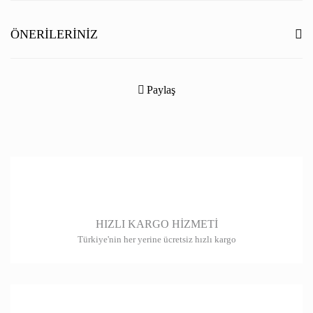
Yorum Yaz
ÖNERILERINIZ
Bu ürünün fiyat bilgisi, resim, ürün açıklamalarında ve diğer konularda
yetersiz gördüğünüz noktaları öneri formunu kullanarak tarafımıza
Paylaş
iletebilirsiniz.
Görüş ve önerileriniz için teşekkür ederiz.
Ürün resmi kalitesiz, bozuk veya görüntülenemiyor.
Ürün açıklamasında eksik bilgiler bulunuyor.
Ürün bilgilerinde hatalar bulunuyor.
HIZLI KARGO HİZMETİ
Ürün fiyatı diğer sitelerden daha pahalı.
Türkiye'nin her yerine ücretsiz hızlı kargo
Bu ürüne benzer farklı alternatifler olmalı.