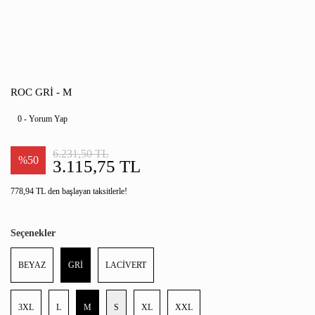
ROC GRİ - M
0 - Yorum Yap
6.231,50 TL
%50
3.115,75 TL
778,94 TL den başlayan taksitlerle!
Seçenekler
BEYAZ
GRİ
LACİVERT
3XL
L
M
S
XL
XXL