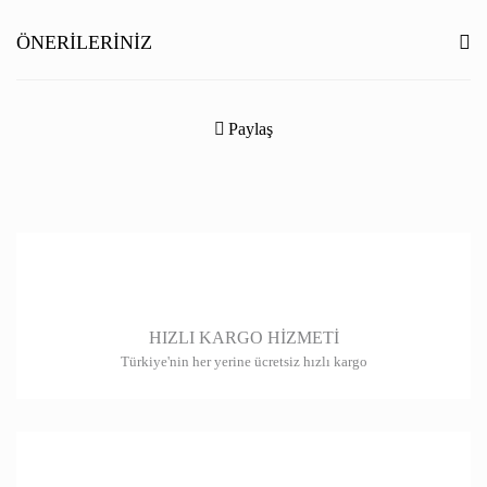
Yorum Yaz
ÖNERILERINIZ
Bu ürünün fiyat bilgisi, resim, ürün açıklamalarında ve diğer konularda
yetersiz gördüğünüz noktaları öneri formunu kullanarak tarafımıza
Paylaş
iletebilirsiniz.
Görüş ve önerileriniz için teşekkür ederiz.
Ürün resmi kalitesiz, bozuk veya görüntülenemiyor.
Ürün açıklamasında eksik bilgiler bulunuyor.
Ürün bilgilerinde hatalar bulunuyor.
HIZLI KARGO HİZMETİ
Ürün fiyatı diğer sitelerden daha pahalı.
Türkiye'nin her yerine ücretsiz hızlı kargo
Bu ürüne benzer farklı alternatifler olmalı.