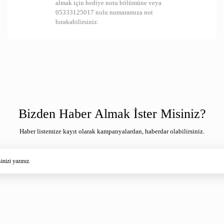
almak için hediye notu bölümüne veya
05333125017 nolu numaramıza not
bırakabilirsiniz.
Bizden Haber Almak İster Misiniz?
Haber listemize kayıt olarak kampanyalardan, haberdar olabilirsiniz.