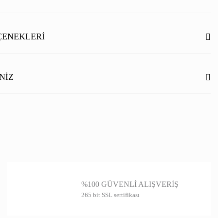
Bu ürüne ilk yorumu siz yapın!
ÇENEKLERI
Yorum Yaz
NIZ
ilgisi, resim, ürün açıklamalarında ve diğer konularda yetersiz gördüğünüz
rmunu kullanarak tarafımıza iletebilirsiniz.
niz için teşekkür ederiz.
itesiz, bozuk veya görüntülenemiyor.
ında eksik bilgiler bulunuyor.
%100 GÜVENLİ ALIŞVERİŞ
de hatalar bulunuyor.
265 bit SSL sertifikası
er sitelerden daha pahalı.
farklı alternatifler olmalı.