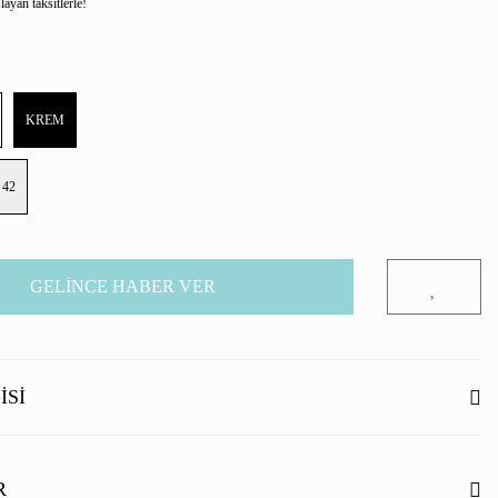
ayan taksitlerle!
KREM
42
GELİNCE HABER VER
ISI
R