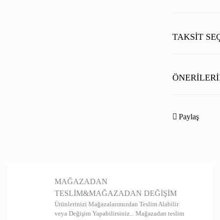
TAKSIT SE
ÖNERILERI
Bu ürünün fiyat b
noktaları öneri fo
Paylaş
Görüş ve önerileri
Ürün resmi kal
Ürün açıklamas
MAĞAZADAN
Ürün bilgilerin
TESLİM&MAĞAZADAN DEĞİŞİM
Ürün fiyatı diğ
Ürünlerinizi Mağazalarımızdan Teslim Alabilir
veya Değişim Yapabilirsiniz... Mağazadan teslim
Bu ürüne benzer 