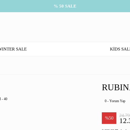
% 50 SALE
WINTER SALE
KİDS SAL
RUBIN
0 - Yorum Yap
24.79
%50
12.