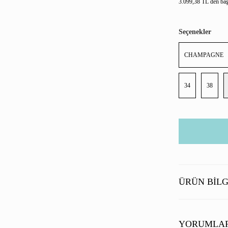
3.099,38 TL den başl
Seçenekler
CHAMPAGNE
34
38
ÜRÜN BILG
YORUMLA