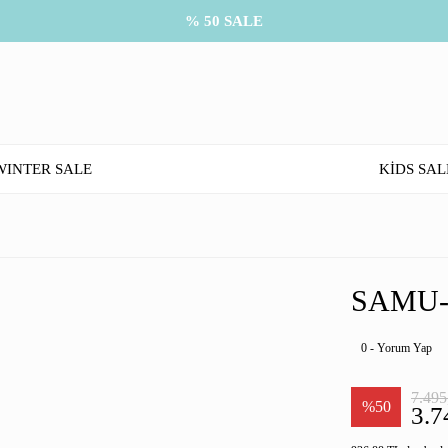
% 50 SALE
WINTER SALE
KİDS SAL
SAMU-
0 - Yorum Yap
7.495
%50
3.7