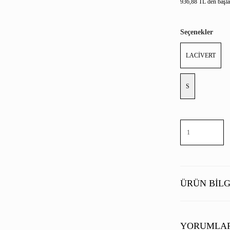
936,88 TL den başlay
Seçenekler
LACİVERT
S
ÜRÜN BILG
YORUMLA