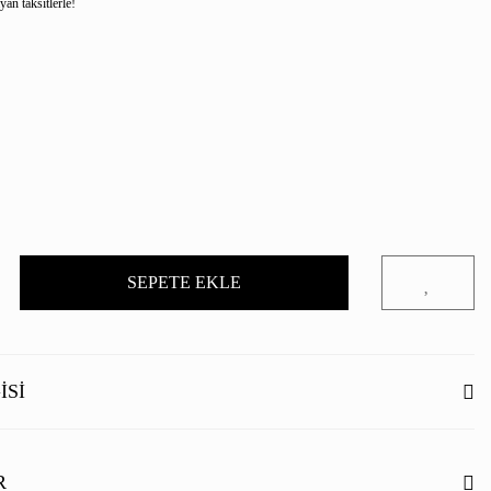
an taksitlerle!
SEPETE EKLE
ISI
R