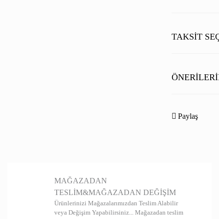
TAKSIT SE
ÖNERILERI
Bu ürünün fiyat b
noktaları öneri fo
Paylaş
Görüş ve önerileri
Ürün resmi kal
Ürün açıklamas
MAĞAZADAN
Ürün bilgilerin
TESLİM&MAĞAZADAN DEĞİŞİM
Ürün fiyatı diğ
Ürünlerinizi Mağazalarımızdan Teslim Alabilir
veya Değişim Yapabilirsiniz... Mağazadan teslim
Bu ürüne benzer 