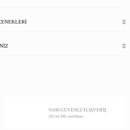
Bu ürüne ilk yorumu siz yapın!
ÇENEKLERI
Yorum Yaz
NIZ
ilgisi, resim, ürün açıklamalarında ve diğer konularda yetersiz gördüğünüz
rmunu kullanarak tarafımıza iletebilirsiniz.
niz için teşekkür ederiz.
itesiz, bozuk veya görüntülenemiyor.
ında eksik bilgiler bulunuyor.
%100 GÜVENLİ ALIŞVERİŞ
de hatalar bulunuyor.
265 bit SSL sertifikası
er sitelerden daha pahalı.
farklı alternatifler olmalı.