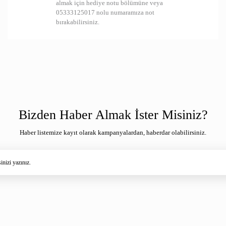
almak için hediye notu bölümüne veya
05333125017 nolu numaramıza not
bırakabilirsiniz.
Bizden Haber Almak İster Misiniz?
Haber listemize kayıt olarak kampanyalardan, haberdar olabilirsiniz.