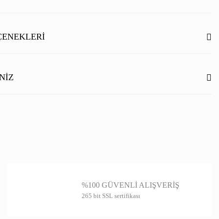
Bu ürüne ilk yorumu siz yapın!
ÇENEKLERI
Yorum Yaz
NIZ
ilgisi, resim, ürün açıklamalarında ve diğer konularda yetersiz gördüğünüz
rmunu kullanarak tarafımıza iletebilirsiniz.
niz için teşekkür ederiz.
itesiz, bozuk veya görüntülenemiyor.
ında eksik bilgiler bulunuyor.
%100 GÜVENLİ ALIŞVERİŞ
de hatalar bulunuyor.
265 bit SSL sertifikası
er sitelerden daha pahalı.
farklı alternatifler olmalı.