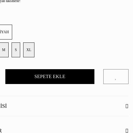
an taksitlerle!
SİYAH
M
S
XL
SEPETE EKLE
ISI
R