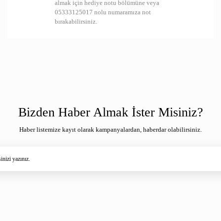
almak için hediye notu bölümüne veya
05333125017 nolu numaramıza not
bırakabilirsiniz.
Bizden Haber Almak İster Misiniz?
Haber listemize kayıt olarak kampanyalardan, haberdar olabilirsiniz.