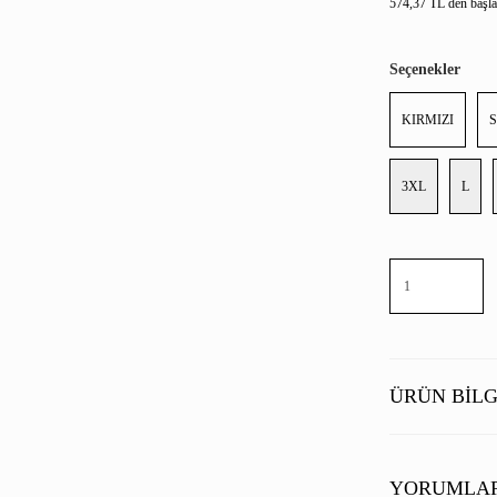
574,37 TL den başlay
Seçenekler
KIRMIZI
3XL
L
ÜRÜN BILG
YORUMLA