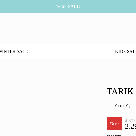
% 50 SALE
WINTER SALE
KİDS SAL
TARIK
0 - Yorum Yap
4.595
%50
2.2