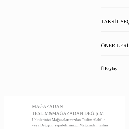
TAKSIT SE
ÖNERILERI
Bu ürünün fiyat b
noktaları öneri fo
Paylaş
Görüş ve önerileri
Ürün resmi kal
Ürün açıklamas
MAĞAZADAN
Ürün bilgilerin
TESLİM&MAĞAZADAN DEĞİŞİM
Ürün fiyatı diğ
Ürünlerinizi Mağazalarımızdan Teslim Alabilir
veya Değişim Yapabilirsiniz... Mağazadan teslim
Bu ürüne benzer 