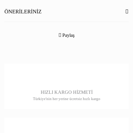
Yorum Yaz
ÖNERILERINIZ
Bu ürünün fiyat bilgisi, resim, ürün açıklamalarında ve diğer konularda
yetersiz gördüğünüz noktaları öneri formunu kullanarak tarafımıza
Paylaş
iletebilirsiniz.
Görüş ve önerileriniz için teşekkür ederiz.
Ürün resmi kalitesiz, bozuk veya görüntülenemiyor.
Ürün açıklamasında eksik bilgiler bulunuyor.
Ürün bilgilerinde hatalar bulunuyor.
HIZLI KARGO HİZMETİ
Ürün fiyatı diğer sitelerden daha pahalı.
Türkiye'nin her yerine ücretsiz hızlı kargo
Bu ürüne benzer farklı alternatifler olmalı.