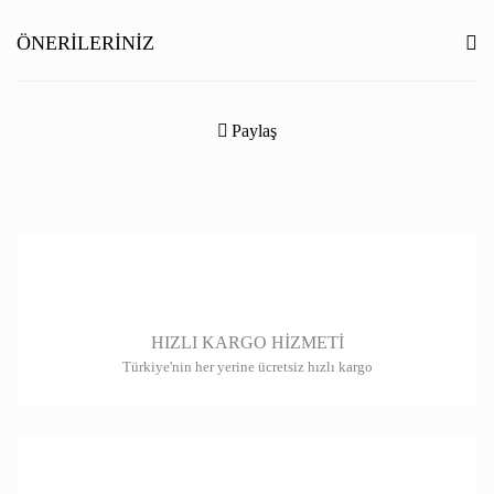
Yorum Yaz
ÖNERILERINIZ
Bu ürünün fiyat bilgisi, resim, ürün açıklamalarında ve diğer konularda
yetersiz gördüğünüz noktaları öneri formunu kullanarak tarafımıza
Paylaş
iletebilirsiniz.
Görüş ve önerileriniz için teşekkür ederiz.
Ürün resmi kalitesiz, bozuk veya görüntülenemiyor.
Ürün açıklamasında eksik bilgiler bulunuyor.
Ürün bilgilerinde hatalar bulunuyor.
HIZLI KARGO HİZMETİ
Ürün fiyatı diğer sitelerden daha pahalı.
Türkiye'nin her yerine ücretsiz hızlı kargo
Bu ürüne benzer farklı alternatifler olmalı.