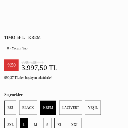
TIMO-5F L - KREM
0 - Yorum Yap
7.995,00 TL
%50
3.997,50 TL
999,37 TL den başlayan taksitlerle!
Seçenekler
BEJ
BLACK
KREM
LACİVERT
YEŞİL
3XL
L
M
S
XL
XXL