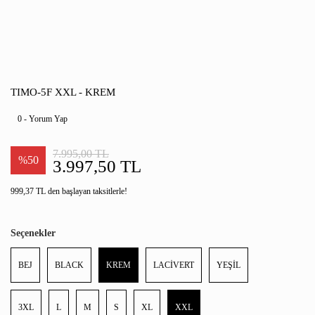
TIMO-5F XXL - KREM
0 - Yorum Yap
7.995,00 TL
%50
3.997,50 TL
999,37 TL den başlayan taksitlerle!
Seçenekler
BEJ
BLACK
KREM
LACİVERT
YEŞİL
3XL
L
M
S
XL
XXL