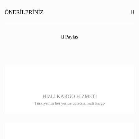
Yorum Yaz
ÖNERILERINIZ
Bu ürünün fiyat bilgisi, resim, ürün açıklamalarında ve diğer konularda
yetersiz gördüğünüz noktaları öneri formunu kullanarak tarafımıza
Paylaş
iletebilirsiniz.
Görüş ve önerileriniz için teşekkür ederiz.
Ürün resmi kalitesiz, bozuk veya görüntülenemiyor.
Ürün açıklamasında eksik bilgiler bulunuyor.
Ürün bilgilerinde hatalar bulunuyor.
HIZLI KARGO HİZMETİ
Ürün fiyatı diğer sitelerden daha pahalı.
Türkiye'nin her yerine ücretsiz hızlı kargo
Bu ürüne benzer farklı alternatifler olmalı.