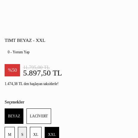
TIMT BEYAZ - XXL
0 - Yorum Yap
11.795,00 TL
%50
5.897,50 TL
1.474,38 TL den başlayan taksitlerle!
Seçenekler
BEYAZ
LACİVERT
M
S
XL
XXL