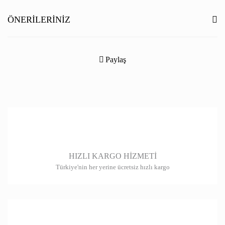
Yorum Yaz
ÖNERILERINIZ
Bu ürünün fiyat bilgisi, resim, ürün açıklamalarında ve diğer konularda
yetersiz gördüğünüz noktaları öneri formunu kullanarak tarafımıza
Paylaş
iletebilirsiniz.
Görüş ve önerileriniz için teşekkür ederiz.
Ürün resmi kalitesiz, bozuk veya görüntülenemiyor.
Ürün açıklamasında eksik bilgiler bulunuyor.
Ürün bilgilerinde hatalar bulunuyor.
HIZLI KARGO HİZMETİ
Ürün fiyatı diğer sitelerden daha pahalı.
Türkiye'nin her yerine ücretsiz hızlı kargo
Bu ürüne benzer farklı alternatifler olmalı.