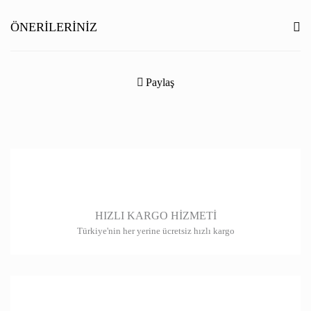
Yorum Yaz
ÖNERILERINIZ
Bu ürünün fiyat bilgisi, resim, ürün açıklamalarında ve diğer konularda
yetersiz gördüğünüz noktaları öneri formunu kullanarak tarafımıza
Paylaş
iletebilirsiniz.
Görüş ve önerileriniz için teşekkür ederiz.
Ürün resmi kalitesiz, bozuk veya görüntülenemiyor.
Ürün açıklamasında eksik bilgiler bulunuyor.
Ürün bilgilerinde hatalar bulunuyor.
HIZLI KARGO HİZMETİ
Ürün fiyatı diğer sitelerden daha pahalı.
Türkiye'nin her yerine ücretsiz hızlı kargo
Bu ürüne benzer farklı alternatifler olmalı.