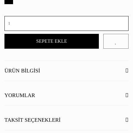
SEPETE EKLE
ÜRÜN BILGISI
Kentsel, modern, yüksek kalite: Yumuşak pazen kalitesine sahip Timt kareli
gömlek, rahat giyimi hoş bir şekilde yumuşak olan günlük görünümler için
YORUMLAR
çok yönlü, birleştirilebilir bir temel olduğunu kanıtlıyor.
Tasarım, tipik,
düğmeli bir yaka, yuvarlak 1 düğmeli manşetler ve akıllı bir göğüs cebi ile
karakterizedir.
Bu ürüne ilk yorumu siz yapın!
TAKSIT SEÇENEKLERI