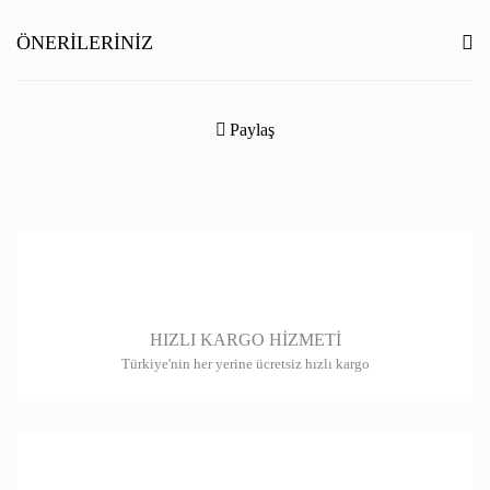
Yorum Yaz
ÖNERILERINIZ
Bu ürünün fiyat bilgisi, resim, ürün açıklamalarında ve diğer konularda
yetersiz gördüğünüz noktaları öneri formunu kullanarak tarafımıza
Paylaş
iletebilirsiniz.
Görüş ve önerileriniz için teşekkür ederiz.
Ürün resmi kalitesiz, bozuk veya görüntülenemiyor.
Ürün açıklamasında eksik bilgiler bulunuyor.
Ürün bilgilerinde hatalar bulunuyor.
HIZLI KARGO HİZMETİ
Ürün fiyatı diğer sitelerden daha pahalı.
Türkiye'nin her yerine ücretsiz hızlı kargo
Bu ürüne benzer farklı alternatifler olmalı.