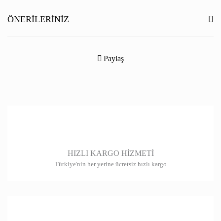
Yorum Yaz
ÖNERILERINIZ
Bu ürünün fiyat bilgisi, resim, ürün açıklamalarında ve diğer konularda
yetersiz gördüğünüz noktaları öneri formunu kullanarak tarafımıza
Paylaş
iletebilirsiniz.
Görüş ve önerileriniz için teşekkür ederiz.
Ürün resmi kalitesiz, bozuk veya görüntülenemiyor.
Ürün açıklamasında eksik bilgiler bulunuyor.
Ürün bilgilerinde hatalar bulunuyor.
HIZLI KARGO HİZMETİ
Ürün fiyatı diğer sitelerden daha pahalı.
Türkiye'nin her yerine ücretsiz hızlı kargo
Bu ürüne benzer farklı alternatifler olmalı.