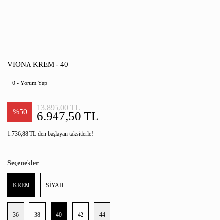
VIONA KREM - 40
0 - Yorum Yap
13.895,00 TL
%50
6.947,50 TL
1.736,88 TL den başlayan taksitlerle!
Seçenekler
KREM
SİYAH
36
38
40
42
44