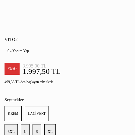
VITO2
0 - Yorum Yap
3.995,00 TL
%50
1.997,50 TL
499,38 TL den başlayan taksitlerle!
Seçenekler
KREM
LACİVERT
3XL
L
S
XL