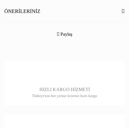
Yorum Yaz
ÖNERILERINIZ
Bu ürünün fiyat bilgisi, resim, ürün açıklamalarında ve diğer konularda
yetersiz gördüğünüz noktaları öneri formunu kullanarak tarafımıza
Paylaş
iletebilirsiniz.
Görüş ve önerileriniz için teşekkür ederiz.
Ürün resmi kalitesiz, bozuk veya görüntülenemiyor.
Ürün açıklamasında eksik bilgiler bulunuyor.
Ürün bilgilerinde hatalar bulunuyor.
HIZLI KARGO HİZMETİ
Ürün fiyatı diğer sitelerden daha pahalı.
Türkiye'nin her yerine ücretsiz hızlı kargo
Bu ürüne benzer farklı alternatifler olmalı.